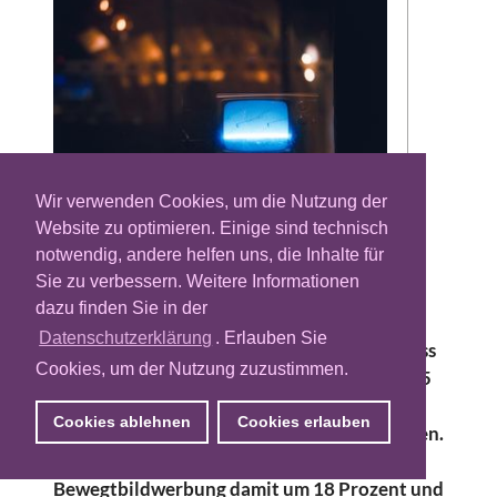
Wir verwenden Cookies, um die Nutzung der
Website zu optimieren. Einige sind technisch
Bewegtbildwerbung wird über die nächsten
notwendig, andere helfen uns, die Inhalte für
Jahre zum Wachstumstreiber der digitalen
Sie zu verbessern. Weitere Informationen
Werbung. In der fünften Ausgabe des
dazu finden Sie in der
jährlichen Online Video Forecast Reports
Datenschutzerklärung
. Erlauben Sie
prognostiziert die Mediaagentur Zenith, dass
Cookies, um der Nutzung zuzustimmen.
die Werbeausgaben für Online-Video von 45
Milliarden US-Dollar in diesem Jahr auf 61
Cookies ablehnen
Cookies erlauben
Milliarden US-Dollar bis 2021 steigen werden.
Pro Jahr wächst die digitale
Bewegtbildwerbung damit um 18 Prozent und