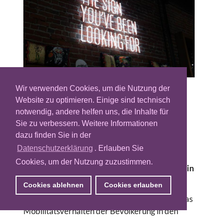
Wir verwenden Cookies, um die Nutzung der
Das Smartphone verspricht die Möglichkeit,
Website zu optimieren. Einige sind technisch
Nutzer immer und überall anzusprechen.
notwendig, andere helfen uns, die Inhalte für
Doch niemand läuft unentwegt mit dem
Sie zu verbessern. Weitere Informationen
mobilen Gerät im Anschlag herum. Out of
dazu finden Sie in der
Home-Werbung kann hier Abhilfe schaffen.
Datenschutzerklärung
. Erlauben Sie
Mit Hilfe von Mobilitätsdaten lässt sich aus
Cookies, um der Nutzung zuzustimmen.
dem Massenmedium (Digital) Out of Home ein
effektiver Aktivierungskanal machen.
Cookies ablehnen
Cookies erlauben
Die durchgreifende Digitalisierung hat auch das
Mobilitätsverhalten der Bevölkerung in den