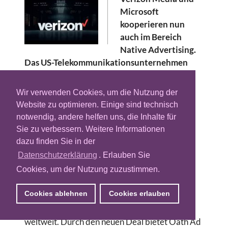
Microsoft
kooperieren nun
auch im Bereich
Native Advertising.
Das US-Telekommunikationsunternehmen
sichert seinen Werbekunden dadurch den
Zugriff auf das Native-Inventar von
Wir verwenden Cookies, um die Nutzung der
Microsoft-Seiten wie Microsoft News und
Website zu optimieren. Einige sind technisch
MSN. Dies soll ab sofort global über die
notwendig, andere helfen uns, die Inhalte für
Adtech-Suite der Verizon-Tochter Oath
Sie zu verbessern. Weitere Informationen
gebucht werden können. Der über mehrere
dazu finden Sie in der
Jahre angelegte Deal erweitert das Native-
Datenschutzerklärung
. Erlauben Sie
Advertising-Inventar von Verizon um 20
Cookies, um der Nutzung zuzustimmen.
Prozent.
Cookies ablehnen
Cookies erlauben
Microsoft erreicht mit seinen Angeboten
monatlich fast 500 Millionen Menschen
weltweit. Durch den neuen Deal bietet Oath Ad