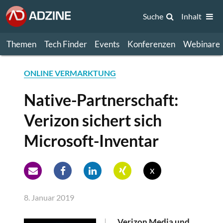
Suche
Inhalt
Themen
Tech Finder
Events
Konferenzen
Webinare
ONLINE VERMARKTUNG
Native-Partnerschaft:
Verizon sichert sich
Microsoft-Inventar
x
8. Januar 2019
Verizon Media und