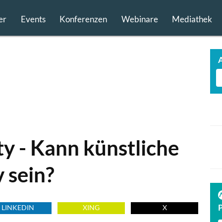
er
Events
Konferenzen
Webinare
Mediathek
ity - Kann künstliche
v sein?
TECH FINDER
präsentiert
PREMIUM TECHNOLOGIE PARTNER
LINKEDIN
XING
X