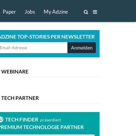
Paper
Jobs
My Adzine
ADZINE TOP-STORIES PER NEWSLETTER
Anmelden
WEBINARE
TECH PARTNER
TECH FINDER
TECH FI
präsentiert
PREMIUM TECHNOLOGIE PARTNER
PREMIUM T