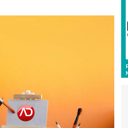
uppr - Spezialagentur für Affiliate-
Zum Profil
und Partnership-Marketing