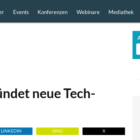
er
Events
Konferenzen
Webinare
Mediathek
ündet neue Tech-
LINKEDIN
XING
X