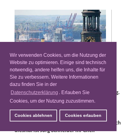
Wir verwenden Cookies, um die Nutzung der
Website zu optimieren. Einige sind technisch
notwendig, andere helfen uns, die Inhalte für
Ende Januar schloss der Cross-Screen
Sie zu verbessern. Weitere Informationen
Vermarkter Undertone seine Deutschland
dazu finden Sie in der
Niederlassungen in Düsseldorf und Hamburg.
Datenschutzerklärung
. Erlauben Sie
Die Mitarbeiter mussten sich aber wenig
Cookies, um der Nutzung zuzustimmen.
Sorgen machen, fast die gesamte Unit fand
unter dem Dach des Wettbewerbers Just
Cookies ablehnen
Cookies erlauben
Premium ein neues Betätigungsfeld. Und auch
diesmal ist Jörg Schneider ihr Chef.