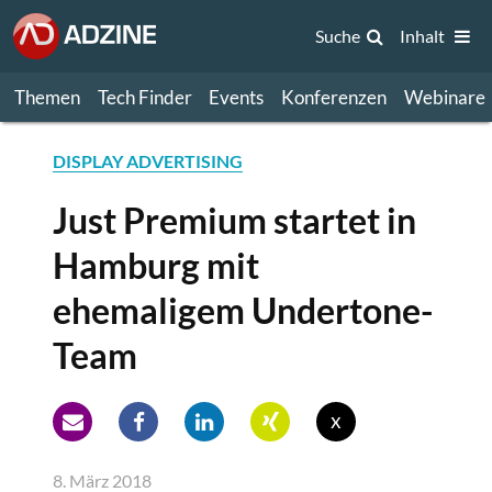
Suche
Inhalt
Themen
Tech Finder
Events
Konferenzen
Webinare
DISPLAY ADVERTISING
Just Premium startet in
Hamburg mit
ehemaligem Undertone-
Team
x
8. März 2018