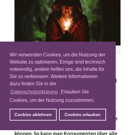
Blake Lisk
Wir verwenden Cookies, um die Nutzung der
Website zu optimieren. Einige sind technisch
Konsumenten surfen über verschiedene
notwendig, andere helfen uns, die Inhalte für
Geräte. Das macht ihre Identifikation für
Sie zu verbessern. Weitere Informationen
werbliche Zwecke schwierig. Ein neuer Trend
dazu finden Sie in der
aus den USA schwappt gerade nach Europa
Datenschutzerklärung
. Erlauben Sie
herüber: Cross-Device-Marketing. Dabei
Cookies, um der Nutzung zuzustimmen.
ermöglicht ein kleiner Pixel, dass sich das
Nutzerverhalten auf verschiedenen Geräten
Cookies ablehnen
Cookies erlauben
einzelnen Personen zuordnen lässt und diese
zu Haushalten zusammengefasst werden
können. So kann man Konsumenten über alle