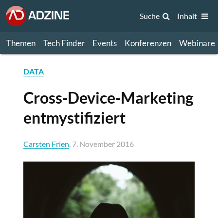
Suche
Inhalt
Themen
Tech Finder
Events
Konferenzen
Webinare
DATA
Cross-Device-Marketing
entmystifiziert
Carsten Frien
, 7. November 2016