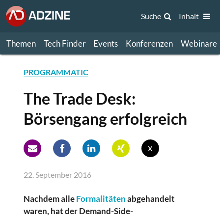
Suche
Inhalt
Themen
Tech Finder
Events
Konferenzen
Webinare
PROGRAMMATIC
The Trade Desk:
Börsengang erfolgreich
x
22. September 2016
Nachdem alle
Formalitäten
abgehandelt
waren, hat der Demand-Side-