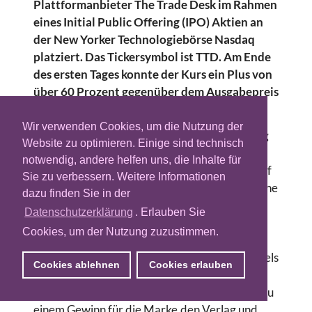
Plattformanbieter The Trade Desk im Rahmen
eines Initial Public Offering (IPO) Aktien an
der New Yorker Technologiebörse Nasdaq
platziert. Das Tickersymbol ist TTD. Am Ende
des ersten Tages konnte der Kurs ein Plus von
über 60 Prozent gegenüber dem Ausgabepreis
verzeichnen.
Wir verwenden Cookies, um die Nutzung der
„Das ist ein ganz wichtiger Tag
Website zu optimieren. Einige sind technisch
für unser Unternehmen“,
notwendig, andere helfen uns, die Inhalte für
kommentiert Jeff Green, Chief
Sie zu verbessern. Weitere Informationen
Executive Office (CEO) von The
dazu finden Sie in der
Jeff
Trade Desk, den ersten
Green
Datenschutzerklärung
. Erlauben Sie
Handelstag. „Unser
Cookies, um der Nutzung zuzustimmen.
Börsendebut an der Nasdaq wird uns dabei
unterstützen, weiterhin die Zukunft des Handels
Cookies ablehnen
Cookies erlauben
mit Werbeplätzen ganz aktiv zu gestalten.
Unsere Mission ist es, jede sichtbare Anzeige zu
einem Gewinn für die Marke,den Verlag und