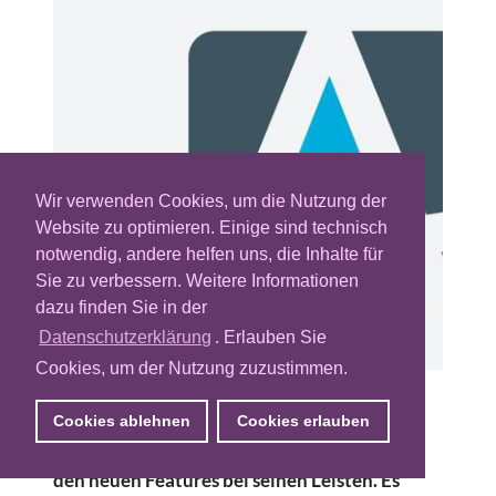
Wir verwenden Cookies, um die Nutzung der
Website zu optimieren. Einige sind technisch
notwendig, andere helfen uns, die Inhalte für
Sie zu verbessern. Weitere Informationen
dazu finden Sie in der
Datenschutzerklärung
. Erlauben Sie
Cookies, um der Nutzung zuzustimmen.
Atlas, der Adserver von Facebook, macht
Cookies ablehnen
Cookies erlauben
durch drei neue Produktankündigungen auf
sich aufmerksam. Allerdings bleibt Atlas mit
den neuen Features bei seinen Leisten. Es