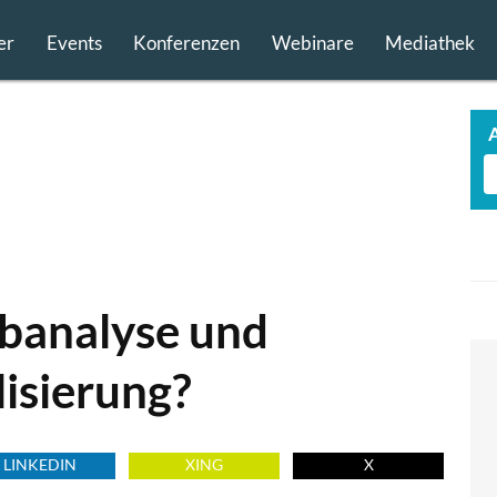
er
Events
Konferenzen
Webinare
Mediathek
banalyse und
isierung?
LINKEDIN
XING
X