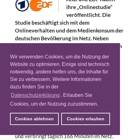
ihre „Onlinestudie“
veröffentlicht. Die
Studie beschäftigt sich mit dem
Onlineverhalten und dem Medienkonsum der
deutschen Bevölkerung im Netz. Neben
Fragen zum Thema Multiscreen und mobilem
Internet wurde zum Beispiel auch die
Wir verwenden Cookies, um die Nutzung der
Mediennutzung über den Tag oder die App-
Website zu optimieren. Einige sind technisch
Nutzung nach Alter erfasst. Die Studie wird
notwendig, andere helfen uns, die Inhalte für
seit 1992 jährlich durch das
Sie zu verbessern. Weitere Informationen
Marktforschungsunternehmen GfK
dazu finden Sie in der
durchgeführt. In diesem Jahr wurden über
Datenschutzerklärung
. Erlauben Sie
1400 deutsche Internetnutzer telefonisch
Cookies, um der Nutzung zuzustimmen.
befragt.
Cookies ablehnen
Cookies erlauben
Durchschnittlich ist ein Internetnutzer in
Deutschland an 5,9 Tagen wöchentlich online
und verbringt täglich 166 Minuten im Netz.