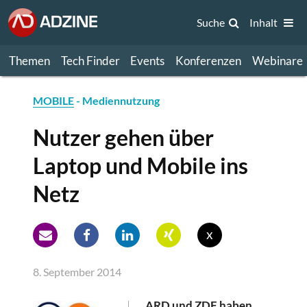
Suche
Inhalt
Themen
Tech Finder
Events
Konferenzen
Webinare
MOBILE
- Mediennutzung
Nutzer gehen über
Laptop und Mobile ins
Netz
x
8. September 2014
ARD und ZDF haben