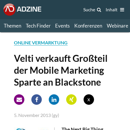
Suche
Inhalt
Themen
Tech Finder
Events
Konferenzen
Webinare
ONLINE VERMARKTUNG
Velti verkauft Großteil
der Mobile Marketing
Sparte an Blackstone
x
5. November 2013 (gy)
The Next Big Thing