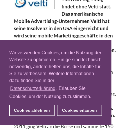
findet ohne Velti statt.
Das amerikanische
Mobile Advertising-Unternehmen Velti hat
seine Insolvenz in den USA eingereicht und
wird seine mobile Marketinggeschäfte in den
USA, Großbritannien und Indien an die
Investmentgesellschaft Blackstone verkaufen.
Wir verwenden Cookies, um die Nutzung der
Grund dafür ist die Zahlungsunfähigkeit des
Website zu optimieren. Einige sind technisch
mobilen Ad-Giganten, die zum Teil durch
notwendig, andere helfen uns, die Inhalte für
Schuldenrückstände der Kunden entstanden
Sie zu verbessern. Weitere Informationen
ist. Nicht nur die Geschäfte von Velti Inc.
dazu finden Sie in der
werden verkauft, sondern auch die des
Datenschutzerklärung
. Erlauben Sie
Wireless Applikations Anbieters Air2Web Inc,
Cookies, um der Nutzung zuzustimmen.
Air2Web India, Velti DR Limited und der
Mobile Interactive Group in Großbritannien.
Cookies ablehnen
Cookies erlauben
Der Verkauf soll bis Ende 2013 vollzogen sein.
2011 ging Velti an die Börse und sammelte 150