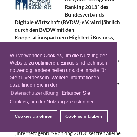
Ranking 2013“ des
Bundesverbands
Digitale Wirtschaft (BVDW) e.V. wird jährlich
durch den BVDW mit den
Kooperationspartnern HighText iBusiness,
Horizont und Werben & Verkaufen erstellt.
2012 erwirtschafteten die deutschen Full-
Wir verwenden Cookies, um die Nutzung der
Service-Internetagenturen 926,19 Millionen
Website zu optimieren. Einige sind technisch
Euro Honorarumsatz. Allein die größten 50
notwendig, andere helfen uns, die Inhalte für
der insgesamt 218 gemeldeten Agenturen
Sie zu verbessern. Weitere Informationen
setzen davon 642,01 Millionen Euro um. Alle
dazu finden Sie in der
gelisteten Agenturen beschäftigen 10.030
Datenschutzerklärung
. Erlauben Sie
festangestellte Mitarbeiter mit einem
Cookies, um der Nutzung zuzustimmen.
durchschnittlichen Pro-Kopf-Umsatz von
83.708 Euro.
Cookies ablehnen
Cookies erlauben
Die Unternehmen der Top 10 im
„Internetagentur-Ranking 2013“ setzten alleine