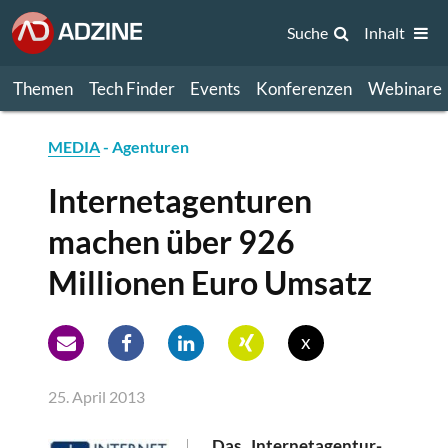
Suche
Inhalt
Themen
Tech Finder
Events
Konferenzen
Webinare
MEDIA
- Agenturen
Internetagenturen
machen über 926
Millionen Euro Umsatz
x
25. April 2013
Das „Internetagentur-