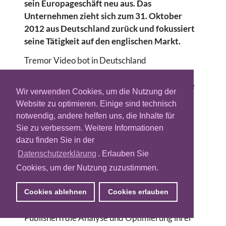
sein Europageschäft neu aus. Das
Unternehmen zieht sich zum 31. Oktober
2012 aus Deutschland zurück und fokussiert
seine Tätigkeit auf den englischen Markt.
Tremor Video bot in Deutschland
Werbetreibenden ein Netzwerk aus 350
Publisher-Websites. Mit der Videotechnologie
Wir verwenden Cookies, um die Nutzung der
Acudeo liefert Tremor Video Online-
Website zu optimieren. Einige sind technisch
Videowerbung an die Nutzer der
notwendig, andere helfen uns, die Inhalte für
Internetangebote. Tim Weber, Vice President
Sie zu verbessern. Weitere Informationen
Sales & Business Development Central and
dazu finden Sie in der
Eastern Europe wird sich vom Hamburger
Datenschutzerklärung
. Erlauben Sie
Standort aus weiter auf die Vermarktung der
Cookies, um der Nutzung zuzustimmen.
Technologielösung konzentrieren.
Die Technologielösung „VideoHub“, die
Cookies ablehnen
Cookies erlauben
Agenturen und Werbungtreibenden sowie
Publishern die Analyse und Optimierung ihrer