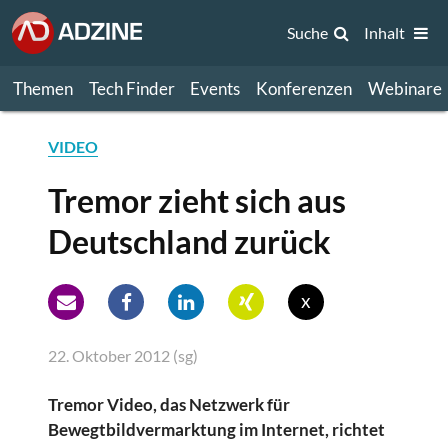
Suche
Inhalt
Themen
Tech Finder
Events
Konferenzen
Webinare
VIDEO
Tremor zieht sich aus
Deutschland zurück
x
22. Oktober 2012 (sg)
Tremor Video, das Netzwerk für
Bewegtbildvermarktung im Internet, richtet