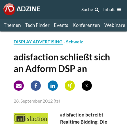
Suche
Inhalt
Themen
Tech Finder
Events
Konferenzen
Webinare
DISPLAY ADVERTISING
- Schweiz
adisfaction schließt sich
an Adform DSP an
x
28. September 2012 (ts)
adisfaction betreibt
Realtime Bidding. Die