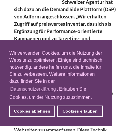
Schweizer Agentur hat
sich dazu an die Demand Side Plattform (DSP)
von Adform angeschlossen. „Wir erhalten
Zugriff auf preiswertes Inventar, das sich als
Ergänzung für Performance-orientierte
Kampagnen und zu Targeting- und
Retargeting-Zwecken eignet.", so der
adisfaction-Geschäftsführer Daniel
Wir verwenden Cookies, um die Nutzung der
Hünebeck.
Website zu optimieren. Einige sind technisch
notwendig, andere helfen uns, die Inhalte für
Realtime Bidding (RTB) bezeichnet den
Sie zu verbessern. Weitere Informationen
automatisierten Handel mit
dazu finden Sie in der
Werbeplatzierungen. Als Agenten treten auf
Datenschutzerklärung
. Erlauben Sie
der Publisher-Seite Sell Side Plattformen (SSP)
Cookies, um der Nutzung zuzustimmen.
und auf der Advertiser-Seite Demand Side
Plattform (DSP) auf. Sowohl DSP als auch SSP
Cookies ablehnen
Cookies erlauben
agieren als Aggregatoren, die die Angebote
bzw. Gebote von einzelnen Agenturen oder
Webseiten zusammenfassen. Diese Technik