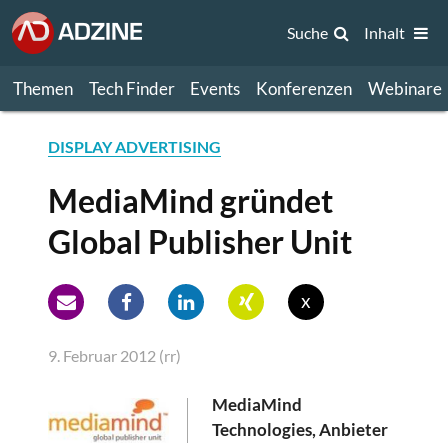
Suche
Inhalt
Themen
Tech Finder
Events
Konferenzen
Webinare
DISPLAY ADVERTISING
MediaMind gründet
Global Publisher Unit
x
9. Februar 2012 (rr)
MediaMind
Technologies, Anbieter