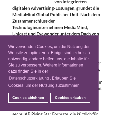
von integrierten
digitalen Advertising-Lösungen, gründet die
MediaMind Global Publisher Unit. Nach dem
Zusammenschluss der
Technologieunternehmen MediaMind,
Unicast und Eyewonder unter dem Dach von
DG Fastchannel, soll nun den Verlagen
weltweit der Zugang zu zusätzlichen
Wir verwenden Cookies, um die Nutzung der
Ressourcen und Services gewährt werden.
Website zu optimieren. Einige sind technisch
notwendig, andere helfen uns, die Inhalte für
Durch die Global Publisher Unit sollen Publisher
Sie zu verbessern. Weitere Informationen
ihre Rich Media-Produkte mit fortschrittlichen,
dazu finden Sie in der
innovativen Technologien wie dynamische
Datenschutzerklärung
. Erlauben Sie
Werbemitteloptimierung, Mobile und In-Stream
Cookies, um der Nutzung zuzustimmen.
Video stärken können. Die Global Publisher Unit
wurde nach Angabe von MediaMind in enger
Cookies ablehnen
Cookies erlauben
Abstimmung mit dem IAB (Interactive
Advertising Bureau) gegründet, um vier der
sechs IAB Rising Star Formate, die kürzlich für