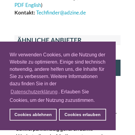
PDF English
)
Kontakt:
Techfinder@adzine.de
ÄHNLICHE ANBIETER
Wir verwenden Cookies, um die Nutzung der
PARTNER
Website zu optimieren. Einige sind technisch
Adform - Unabhängige Full-Stack Adtech-
notwendig, andere helfen uns, die Inhalte für
Plattform
Sie zu verbessern. Weitere Informationen
Wien (AT), London (GB), Copenhagen (DK),
dazu finden Sie in der
Hamburg (DE)
Datenschutzerklärung
. Erlauben Sie
Adform ist ein europäischer Anbieter einer
Cookies, um der Nutzung zuzustimmen.
unabhängigen Adtech-Plattform und liefert
Technologielösungen für alle Beteiligten in der
Cookies ablehnen
Cookies erlauben
digitalen Advertising-Wertschöpfungskette.
Schwerpunktmäßig gehören damit