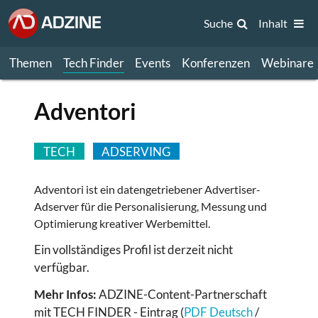
Suche
Inhalt
Themen
Tech Finder
Events
Konferenzen
Webinare
Adventori
TECH
ADSERVING
Adventori ist ein datengetriebener Advertiser-
Adserver für die Personalisierung, Messung und
Optimierung kreativer Werbemittel.
Ein vollständiges Profil ist derzeit nicht
verfügbar.
Mehr Infos:
ADZINE-Content-Partnerschaft
mit TECH FINDER - Eintrag (
PDF Deutsch
/