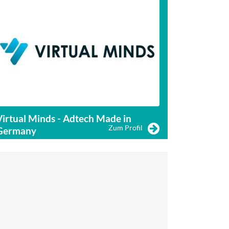
Virtual Minds - Adtech Made in
adtron - Pla
Zum Profil
Germany
Advertising