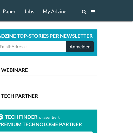
Paper
Jobs
My Adzine
ADZINE TOP-STORIES PER NEWSLETTER
Anmelden
WEBINARE
TECH PARTNER
TECH FINDER
TECH FI
präsentiert
PREMIUM TECHNOLOGIE PARTNER
PREMIUM T