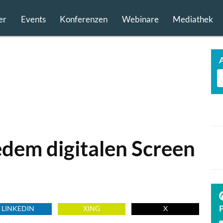
er
Events
Konferenzen
Webinare
Mediathek
edem digitalen Screen
TECH FINDER
präsentiert
PREMIUM TECHNOLOGIE PARTNER
LINKEDIN
XING
X