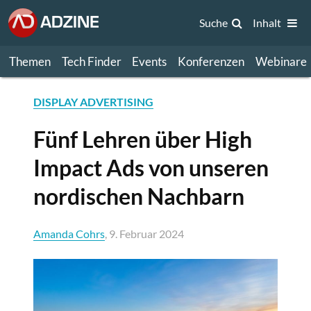
Suche
Inhalt
Themen
Tech Finder
Events
Konferenzen
Webinare
DISPLAY ADVERTISING
Fünf Lehren über High
Impact Ads von unseren
nordischen Nachbarn
Amanda Cohrs
, 9. Februar 2024