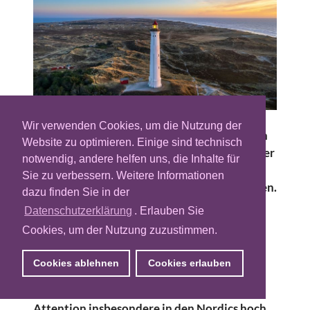
Wir verwenden Cookies, um die Nutzung der
In der Welt der Online-Werbung sollen High
Website zu optimieren. Einige sind technisch
Impact Ads effektiver die Aufmerksamkeit der
notwendig, andere helfen uns, die Inhalte für
Zielgruppe gewinnen, sodass die Anzeigen
Sie zu verbessern. Weitere Informationen
eine langfristige Wirkung beim User erzeugen.
dazu finden Sie in der
Inwiefern diese Werbemittel bereits einen
Datenschutzerklärung
. Erlauben Sie
elementaren Bestandteil des Mediaplans
Cookies, um der Nutzung zuzustimmen.
darstellen, unterscheidet sich von Land zu
Land. Dabei ist die Akzeptanz und das
Cookies ablehnen
Cookies erlauben
Verständnis der High Impact Ads und ihrer
Leistungskennzahlen wie Viewability und
Attention insbesondere in den Nordics hoch.