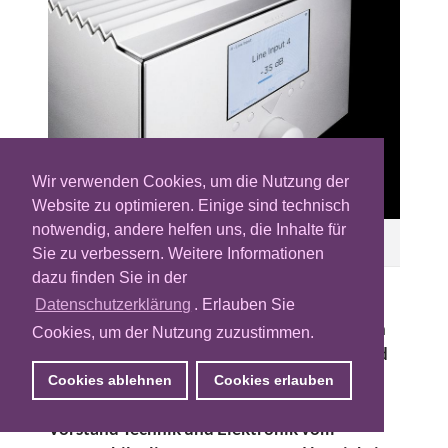
Wir verwenden Cookies, um die Nutzung der
Website zu optimieren. Einige sind technisch
notwendig, andere helfen uns, die Inhalte für
Der Vollverstärker Humboldt bringt 61 Kilo auf die
Waage – und kostet 42.000 Euro.
Sie zu verbessern. Weitere Informationen
dazu finden Sie in der
Musik quäkt heute meist aus
Datenschutzerklärung
. Erlauben Sie
datenreduzierten Handyschlitzen oder auch
Cookies, um der Nutzung zuzustimmen.
Tablets. Das ist nichts für sensible Ohren und
schon gar nicht für Liebhaber höchster
Cookies ablehnen
Cookies erlauben
Klangqualität, wie Dr. Stefan Schwehr, Ex-
Vorstand Technik und Elektronik vom