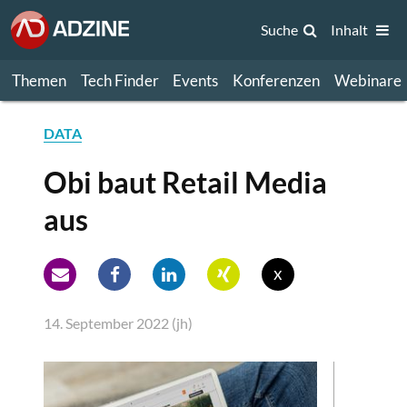
Suche
Inhalt
Themen
Tech Finder
Events
Konferenzen
Webinare
DATA
Obi baut Retail Media
aus
x
14. September 2022 (jh)