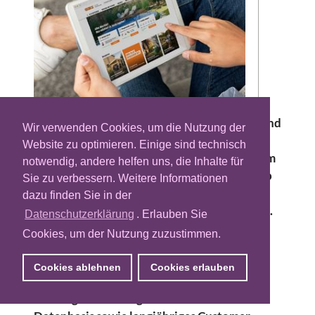
Das Geschäftsmodell Retail Media floriert und
Wir verwenden Cookies, um die Nutzung der
dies hat auch die Baummarktkette Obi
Website zu optimieren. Einige sind technisch
erkannt. Bereits seit 2018 bietet Obi mit dem
notwendig, andere helfen uns, die Inhalte für
Tochterunternehmen Obi First Media Group
Sie zu verbessern. Weitere Informationen
seinen Kunden die Option an, auf seinen
dazu finden Sie in der
digitalen Präsenzen datenbasiert zu werben.
Datenschutzerklärung
. Erlauben Sie
Nun wird dieses Angebot erweitert und für
Cookies, um der Nutzung zuzustimmen.
neue Markenpartner geöffnet, die auch
außerhalb des klassischen Do-it-yourself-
Cookies ablehnen
Cookies erlauben
Segments (DIY) tätig sind. Obi kann hierfür
nach eigener Aussage auf eine breite