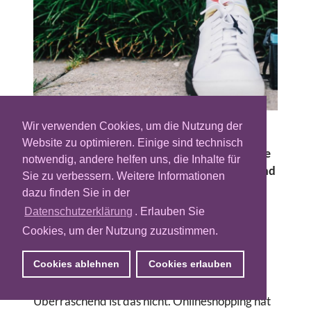
Wir verwenden Cookies, um die Nutzung der
Onlinewerbung als Einnahmequelle ist für
Website zu optimieren. Einige sind technisch
Publisher heute nicht mehr so verlässlich wie
notwendig, andere helfen uns, die Inhalte für
früher. Das Ende der Third-Party-Cookies und
Sie zu verbessern. Weitere Informationen
strengere Datenschutzgesetze sind
dazu finden Sie in der
wesentliche Gründe. Als zusätzliches
Datenschutzerklärung
. Erlauben Sie
Standbein gerät deshalb E-Commerce
Cookies, um der Nutzung zuzustimmen.
zunehmend in den Blick und das vor allem in
Form einer geschickt umgesetzten Affiliate-
Cookies ablehnen
Cookies erlauben
Marketing-Strategie.
Überraschend ist das nicht. Onlineshopping hat