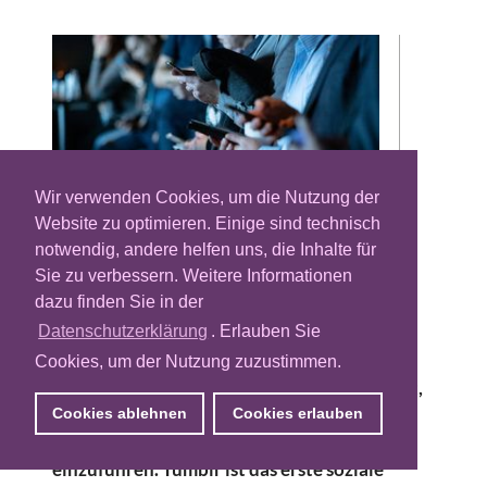
Wir verwenden Cookies, um die Nutzung der
Website zu optimieren. Einige sind technisch
notwendig, andere helfen uns, die Inhalte für
Sie zu verbessern. Weitere Informationen
Der Contextual-Advertising-Spezialist Gum
dazu finden Sie in der
Gum kündigt eine Partnerschaft mit der
Social-Media-Plattform Tumblr an. Ziel des
Datenschutzerklärung
. Erlauben Sie
Unternehmens Automattic, der
Cookies, um der Nutzung zuzustimmen.
Muttergesellschaft, die hinter Tumblr steckt,
sei es, die kontextbezogenen Targeting-
Cookies ablehnen
Cookies erlauben
Funktionen von Gum Gum auf der Plattform
einzuführen. Tumblr ist das erste soziale