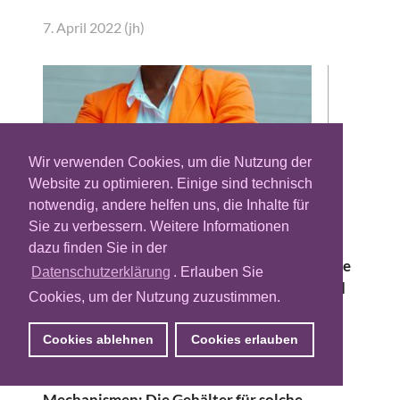
7. April 2022 (jh)
Wir verwenden Cookies, um die Nutzung der
Website zu optimieren. Einige sind technisch
notwendig, andere helfen uns, die Inhalte für
Sie zu verbessern. Weitere Informationen
dazu finden Sie in der
Der Fachkräftemangel in der Digital-Branche
Datenschutzerklärung
. Erlauben Sie
ist längst zum Normalzustand geworden und
Cookies, um der Nutzung zuzustimmen.
die Nachfrage nach Expertise für digitale
Geschäftsmodelle und Innovationen
Cookies ablehnen
Cookies erlauben
übersteigt deutlich das Angebot. Dies führt
unweigerlich zu klassischen ökonomischen
Mechanismen: Die Gehälter für solche