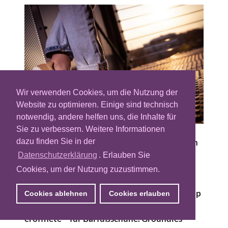
Wir verwenden Cookies, um die Nutzung der
Website zu optimieren. Einige sind technisch
notwendig, andere helfen uns, die Inhalte für
Sie zu verbessern. Weitere Informationen
dazu finden Sie in der
Auf mehr als 10 Milliarden Euro beliefen sich
die Konsumausgaben für Schuhe im
Datenschutzerklärung
. Erlauben Sie
Coronajahr 2020. Das ist das Jahr, als die
Cookies, um der Nutzung zuzustimmen.
junge Brand Groundies ihren Testballon
startete und neben dem eigenen Online-Shop
Cookies ablehnen
Cookies erlauben
zudem sukzessiv Shops in Deutschland
eröffnete – für Barfußschuhe. Groundies