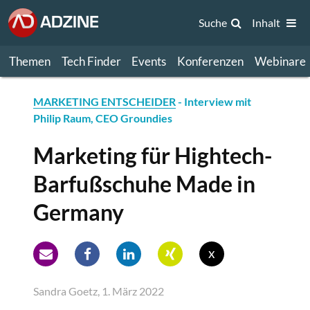
Suche
Inhalt
Themen
Tech Finder
Events
Konferenzen
Webinare
MARKETING ENTSCHEIDER
- Interview mit
Philip Raum, CEO Groundies
Marketing für Hightech-
Barfußschuhe Made in
Germany
x
Sandra Goetz, 1. März 2022