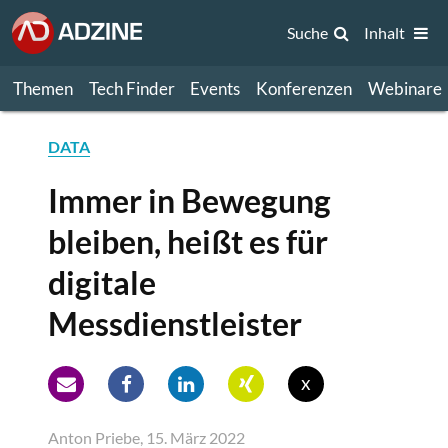
Suche
Inhalt
Themen
Tech Finder
Events
Konferenzen
Webinare
DATA
Immer in Bewegung
bleiben, heißt es für
digitale
Messdienstleister
x
Anton Priebe, 15. März 2022