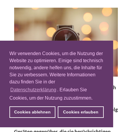
Wir verwenden Cookies, um die Nutzung der
Website zu optimieren. Einige sind technisch
notwendig, andere helfen uns, die Inhalte für
Sie zu verbessern. Weitere Informationen
dazu finden Sie in der
Sowohl die vorherige Segmentierung als auch
Datenschutzerklärung
. Erlauben Sie
die anschließende Verifizierung von
Cookies, um der Nutzung zuzustimmen.
Zielgruppen werden immer komplexer und
sind dennoch elementar wichtig für den Erfolg
Cookies ablehnen
Cookies erlauben
digitaler Werbung. Die Messdienstleister
sehen sich fortlaufend mehr Kanälen und
Geräten gegenüber, die sie berücksichtigen