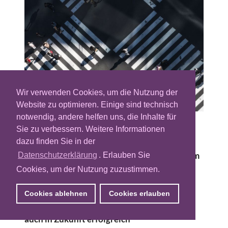
Wir verwenden Cookies, um die Nutzung der
Website zu optimieren. Einige sind technisch
notwendig, andere helfen uns, die Inhalte für
Sie zu verbessern. Weitere Informationen
Die Nutzung personenbezogener Daten im
dazu finden Sie in der
Marketing bleibt ein heißes Thema. Daten-
und Verbraucherschützern ist sie ein Dorn im
Datenschutzerklärung
. Erlauben Sie
Auge, für Online-Marketer der Schlüssel zu
Cookies, um der Nutzung zuzustimmen.
relevanten Inhalten und effizienten
Kampagnen. Es müssen jedoch einige
Cookies ablehnen
Cookies erlauben
Herausforderungen bewältigt werden, um
auch in Zukunft erfolgreich