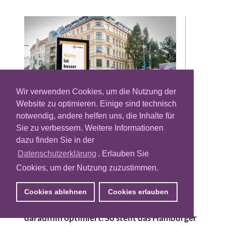
Wir verwenden Cookies, um die Nutzung der
Website zu optimieren. Einige sind technisch
notwendig, andere helfen uns, die Inhalte für
Sie zu verbessern. Weitere Informationen
Der Energieversorger Lichtblick macht
dazu finden Sie in der
derzeit medienübergreifend mit einer
innovativen Programmatic-Kampagne
Datenschutzerklärung
. Erlauben Sie
insbesondere in Digital-Out-of-Home
Cookies, um der Nutzung zuzustimmen.
(DOOH) auf sich aufmerksam. Dafür wurde
speziell für diese Kampagne die Kennzahl
Cookies ablehnen
Cookies erlauben
“CO2 per Impression” entwickelt und
daraufhin optimiert. So stellt das Hamburger