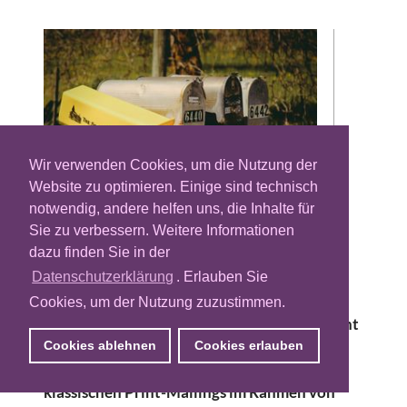
Wir verwenden Cookies, um die Nutzung der
Website zu optimieren. Einige sind technisch
notwendig, andere helfen uns, die Inhalte für
Sie zu verbessern. Weitere Informationen
Die Deutsche Post verkündet eine
dazu finden Sie in der
strategische Partnerschaft mit dem
Datenspezialisten The Adex und will so
Datenschutzerklärung
. Erlauben Sie
datenschutzkonform Online- und Offline-
Cookies, um der Nutzung zuzustimmen.
Daten miteinander verknüpfen. Konkret geht
es bei der Kooperation darum, die
Cookies ablehnen
Cookies erlauben
Kombination von Online-Werbung mit
klassischen Print-Mailings im Rahmen von