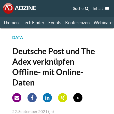
Suche
Inhalt
Themen
Tech Finder
Events
Konferenzen
Webinare
DATA
Deutsche Post und The
Adex verknüpfen
Offline- mit Online-
Daten
x
22. September 2021 (jh)