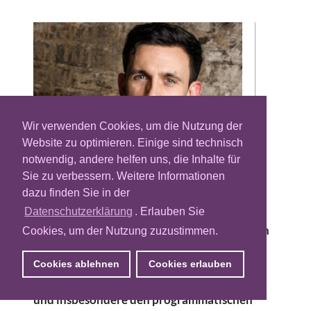
Wir verwenden Cookies, um die Nutzung der
Website zu optimieren. Einige sind technisch
notwendig, andere helfen uns, die Inhalte für
Sie zu verbessern. Weitere Informationen
Der technologieorientierte Vermarkter
dazu finden Sie in der
Goldbach Germany baut den Standort in
Hamburg weiter aus und holt sich mit Jakob
Datenschutzerklärung
. Erlauben Sie
Priewe einen Digital-out-of-Home-Experten
Cookies, um der Nutzung zuzustimmen.
an Bord. Der 33-Jährige wird sich in seiner
neuen Position als Senior Sales Manager
Cookies ablehnen
Cookies erlauben
DOOH um die Digitalagenturen kümmern
und insbesondere den programmatischen