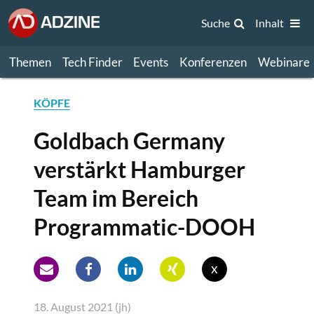
Suche
Inhalt
Themen
Tech Finder
Events
Konferenzen
Webinare
KÖPFE
Goldbach Germany
verstärkt Hamburger
Team im Bereich
Programmatic-DOOH
x
18. August 2021 (jh)