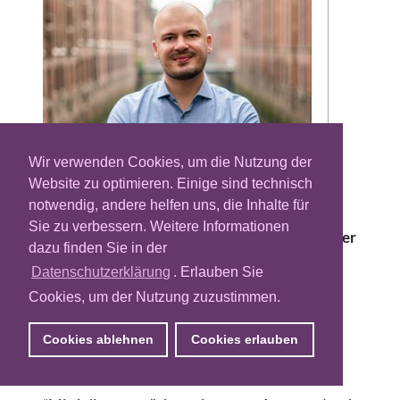
Wir verwenden Cookies, um die Nutzung der
Website zu optimieren. Einige sind technisch
Die zur Omnicom gehörende Performance-
notwendig, andere helfen uns, die Inhalte für
Agentur Resolution Media verstärkt sein
Sie zu verbessern. Weitere Informationen
Team. Julian Klein steigt als Managing Partner
dazu finden Sie in der
ein und wird in dieser Funktion das neue
Datenschutzerklärung
. Erlauben Sie
Geschäftsfeld Total Video Performance
Cookies, um der Nutzung zuzustimmen.
verantworten. In diesem Bereich sollen alle
performanceorientierten
Cookies ablehnen
Cookies erlauben
Bewegtbildangebote der Gruppe gebündelt
werden.