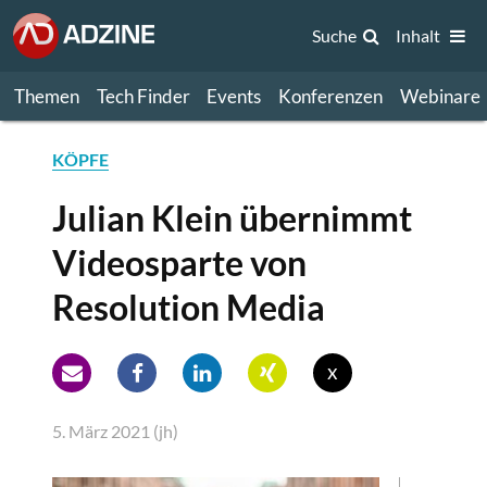
Suche
Inhalt
Themen
Tech Finder
Events
Konferenzen
Webinare
KÖPFE
Julian Klein übernimmt
Videosparte von
Resolution Media
x
5. März 2021 (jh)