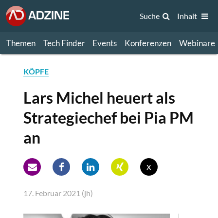
Suche
Inhalt
Themen
Tech Finder
Events
Konferenzen
Webinare
KÖPFE
Lars Michel heuert als
Strategiechef bei Pia PM
an
x
17. Februar 2021 (jh)