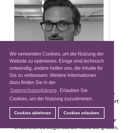
Wir verwenden Cookies, um die Nutzung der
Website zu optimieren. Einige sind technisch
Die Hamburger Mediaagentur Pia PM,
notwendig, andere helfen uns, die Inhalte für
vormals Performance Media, verstärkt das
Sie zu verbessern. Weitere Informationen
eigene Team und ernennt Lars Michel zum
dazu finden Sie in der
Head of Strategy & Business Development.
Datenschutzerklärung
. Erlauben Sie
Der bisherige Standortleiter der Wavemaker
Cookies, um der Nutzung zuzustimmen.
in der Hansestadt gestaltet demnach ab sofort
die strategische Ausrichtung der Agentur.
Cookies ablehnen
Cookies erlauben
“Wir freuen uns sehr, mit Lars Michel einen sehr
erfahrenen Strategen aus der Reihe der großen,