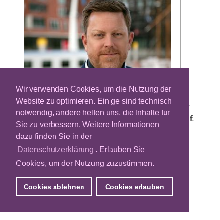
Wir verwenden Cookies, um die Nutzung der
Website zu optimieren. Einige sind technisch
Die Advertising-Plattform Magnite stellt ihr
notwendig, andere helfen uns, die Inhalte für
Personal für den europäischen Markt neu auf.
Sie zu verbessern. Weitere Informationen
Der Merger aus den Adtech-Unternehmen
dazu finden Sie in der
Rubicon Project und Telaria, der seit Ende
Datenschutzerklärung
. Erlauben Sie
Juni unter dem neuen Branding auftritt,
Cookies, um der Nutzung zuzustimmen.
beruft Johannes Paysen zum Managing
Director für Zentraleuropa. Gleichzeitig
Cookies ablehnen
Cookies erlauben
werden weitere hiesige Führungskräfte in
neue Positionen gerückt.