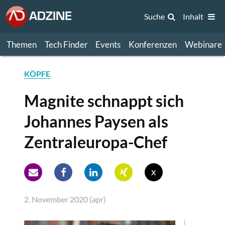
Suche
Inhalt
Themen
Tech Finder
Events
Konferenzen
Webinare
KÖPFE
Magnite schnappt sich
Johannes Paysen als
Zentraleuropa-Chef
x
2. November 2020 (apr)