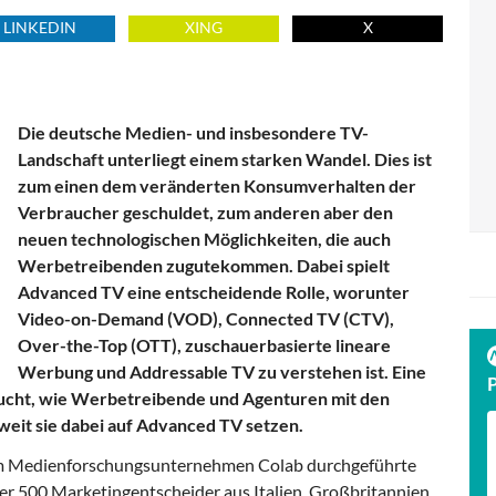
LINKEDIN
XING
X
Die deutsche Medien- und insbesondere TV-
Landschaft unterliegt einem starken Wandel. Dies ist
zum einen dem veränderten Konsumverhalten der
Verbraucher geschuldet, zum anderen aber den
neuen technologischen Möglichkeiten, die auch
Werbetreibenden zugutekommen. Dabei spielt
Advanced TV eine entscheidende Rolle, worunter
Video-on-Demand (VOD), Connected TV (CTV),
Over-the-Top (OTT), zuschauerbasierte lineare
Werbung und Addressable TV zu verstehen ist. Eine
sucht, wie Werbetreibende und Agenturen mit den
it sie dabei auf Advanced TV setzen.
om Medienforschungsunternehmen Colab durchgeführte
r 500 Marketingentscheider aus Italien, Großbritannien,