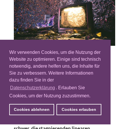
Wir verwenden Cookies, um die Nutzung der
Die Sehgewohnheiten von TV-Zuschauern
Website zu optimieren. Einige sind technisch
verlagern sich in bestimmten Altersgruppen
notwendig, andere helfen uns, die Inhalte für
immer mehr von linearem Fernsehen hin zu
Sie zu verbessern. Weitere Informationen
jederzeit und von überall abrufbaren,
dazu finden Sie in der
gestreamten Videos. Deshalb sind
Datenschutzerklärung
. Erlauben Sie
Werbetreibende dazu gezwungen, ihr TV-
Cookies, um der Nutzung zuzustimmen.
Budget ständig zu hinterfragen und
hinsichtlich einer optimalen Reichweite und
Cookies ablehnen
Cookies erlauben
Zielgruppenabdeckung neu zu verteilen.
Gleichzeitig tun sich die Fernsehsender
schwer, die stagnierenden linearen