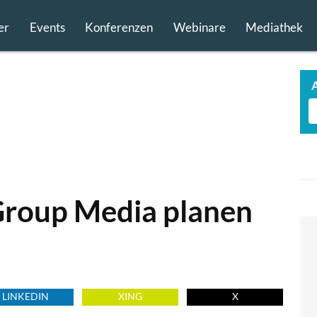
er
Events
Konferenzen
Webinare
Mediathek
Group Media planen
LINKEDIN
XING
X