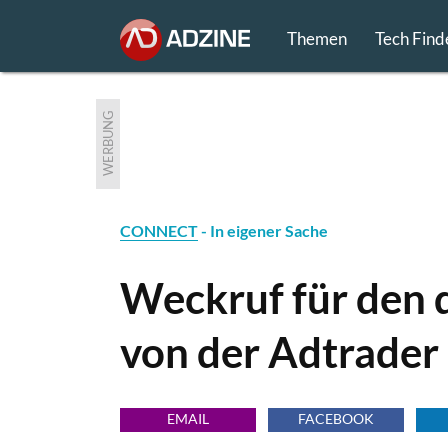
Themen
Tech Find
WERBUNG
CONNECT
- In eigener Sache
Weckruf für den 
von der Adtrader
EMAIL
FACEBOOK