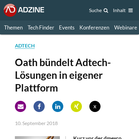
Suche
Inhalt
Themen
Tech Finder
Events
Konferenzen
Webinare
ADTECH
Oath bündelt Adtech-
Lösungen in eigener
Plattform
x
10. September 2018
Kurz vor der dmexco