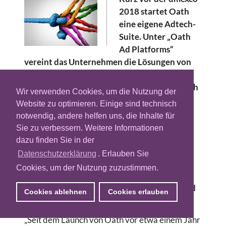
2018 startet Oath
eine eigene Adtech-
Suite. Unter „Oath
Ad Platforms“
vereint das Unternehmen die Lösungen von
von BrightRoll, ONE by AOL und Yahoo
Gemini in einem einheitlichen Angebot. Oath
Wir verwenden Cookies, um die Nutzung der
will in der neuen Plattform Daten,
Website zu optimieren. Einige sind technisch
Inventarbestände, Werbeerlebnisse und
notwendig, andere helfen uns, die Inhalte für
hauseigene wie programmatische
Sie zu verbessern. Weitere Informationen
Algorithmen zusammenführen. Darüber
dazu finden Sie in der
hinaus soll eine einheitliche Demand Side
Datenschutzerklärung
. Erlauben Sie
Platform (DSP) den Zugang zu neuen Native
Cookies, um der Nutzung zuzustimmen.
und Connected TV Inventaren bieten. Die
neuen Features werden jedoch erst nach und
Cookies ablehnen
Cookies erlauben
nach eingeführt.
„Seit dem Launch von Oath vor etwa einem Jahr