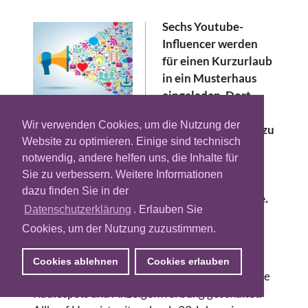
Sechs Youtube-
Influencer werden
für einen Kurzurlaub
in ein Musterhaus
eingeladen. Dort
drehen sie Videos
Wir verwenden Cookies, um die Nutzung der
und beschreiben wie es ist, ein Haus für sich zu
Website zu optimieren. Einige sind technisch
haben. Am Ende ergattert das
notwendig, andere helfen uns, die Inhalte für
Bauunternehmen Allkauf Haus 500
Sie zu verbessern. Weitere Informationen
qualifizierte Leads und freut sich über
dazu finden Sie in der
100.000 neue Besucher auf der Landingpage.
Datenschutzerklärung
. Erlauben Sie
Der Marketingleiter Sascha Witascheck von
Cookies, um der Nutzung zuzustimmen.
Allkauf Haus, einem mittelständischen
Hausbauunternehmen aus dem rheinland-
Cookies ablehnen
Cookies erlauben
pfälzischen Simmern, hatte jahrelang klassische
Radiospots und Anzeigenwerbung geschaltet.