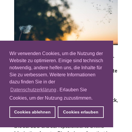
Wir verwenden Cookies, um die Nutzung der
Allein guter Content reicht noch lange nicht.
Website zu optimieren. Einige sind technisch
Man muss die Inhalte auch unter die Leute
notwendig, andere helfen uns, die Inhalte für
bringen. Der Online-Lieferdienst Mjam wollte
Sie zu verbessern. Weitere Informationen
mit seinem Food Blog eine größere
dazu finden Sie in der
Reichweite erzielen als er es bisher über
Datenschutzerklärung
. Erlauben Sie
eigene Kanäle geschafft hat. Dafür griff das
Cookies, um der Nutzung zuzustimmen.
Unternehmen auf ein Content Seeding zurück,
bei dem externe Bloganbieter bei der
Cookies ablehnen
Cookies erlauben
Erstellung von Inhalten mitwirkten.
Die auf SEO und SEA spezialisierte Online-