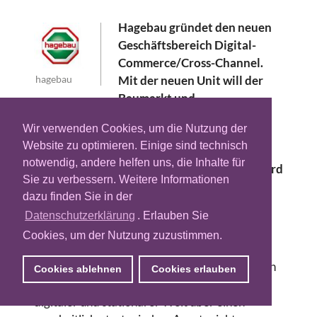
Hagebau gründet den neuen
Geschäftsbereich Digital-
Commerce/Cross-Channel.
hagebau
Mit der neuen Unit will der
Baumarkt und
Baustoffhändler im Einzelhandelsbereich
Wir verwenden Cookies, um die Nutzung der
künftig noch stärker auf aktuelle
Website zu optimieren. Einige sind technisch
Marktbedürfnisse eingehen. Der E-
notwendig, andere helfen uns, die Inhalte für
Commerce-Experte Joachim van Wahden wird
Sie zu verbessern. Weitere Informationen
den neuen Bereich verantworten.
dazu finden Sie in der
Mit dem neuen Geschäftsbereich Digital-
Datenschutzerklärung
. Erlauben Sie
Commerce/Cross-Channel sollen die
Cookies, um der Nutzung zuzustimmen.
verschiedenen Vertriebskanäle des
Stationärgeschäfts und ihre Online-Aktivitäten
Cookies ablehnen
Cookies erlauben
besser verzahnt werden. Die Vernetzung von
digitaler und stationärer Welt über einen