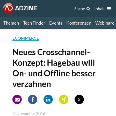
Suche
Inhalt
Themen
Tech Finder
Events
Konferenzen
Webinare
ECOMMERCE
Neues Crosschannel-
Konzept: Hagebau will
On- und Offline besser
verzahnen
x
2. November 2016