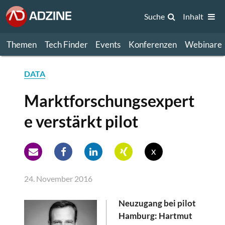
Suche
Inhalt
Themen
Tech Finder
Events
Konferenzen
Webinare
DATA
Marktforschungsexpert
e verstärkt pilot
x
24. November 2016
Neuzugang bei pilot
Hamburg: Hartmut