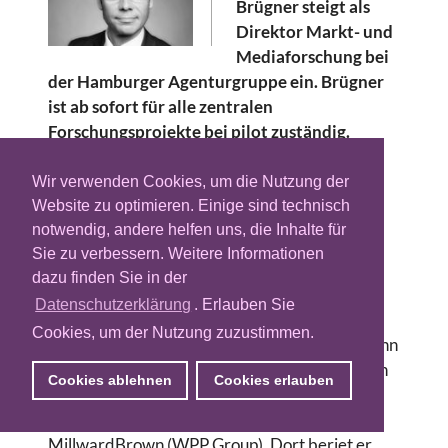
Brügner steigt als
Direktor Markt- und
Mediaforschung bei
der Hamburger Agenturgruppe ein. Brügner
ist ab sofort für alle zentralen
Forschungsprojekte bei pilot zuständig.
Konkret wird er sich beispielsweise um die
Screen-übergreifende
Wir verwenden Cookies, um die Nutzung der
Kommunikationsplanung, Realtime-Brand-
Website zu optimieren. Einige sind technisch
Tracking und die Optimierung von Digital-
notwendig, andere helfen uns, die Inhalte für
Sie zu verbessern. Weitere Informationen
Kampagnen sowie um Attributionsmodelle
dazu finden Sie in der
innerhalb von Customer Journey Analysen
kümmern.
Datenschutzerklärung
. Erlauben Sie
Cookies, um der Nutzung zuzustimmen.
Hartmut Brügner, der während seiner Laufbahn
im Mediabusiness sowohl auf Kunden- als auch
Cookies ablehnen
Cookies erlauben
Agenturseite gearbeitet hat, führten seine
letzten Stationen von Kollat Media Team zu
MillwardBrown (WPP Group). Dort beriet er