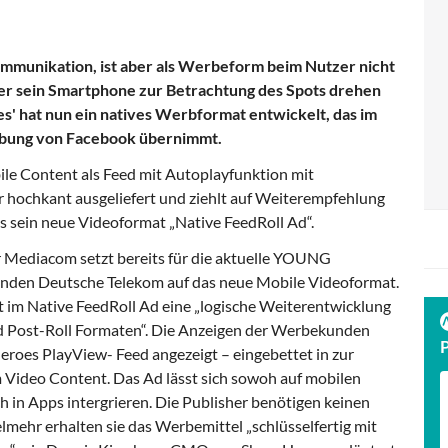
ommunikation, ist aber als Werbeform beim Nutzer nicht
n er sein Smartphone zur Betrachtung des Spots drehen
' hat nun ein natives Werbformat entwickelt, das im
bung von Facebook übernimmt.
le Content als Feed mit Autoplayfunktion mit
 hochkant ausgeliefert und ziehlt auf Weiterempfehlung
s sein neue Videoformat „Native FeedRoll Ad“.
 Mediacom setzt bereits für die aktuelle YOUNG
den Deutsche Telekom auf das neue Mobile Videoformat.
 im Native FeedRoll Ad eine „logische Weiterentwicklung
d Post-Roll Formaten“. Die Anzeigen der Werbekunden
oes PlayView- Feed angezeigt – eingebettet in zur
Video Content. Das Ad lässt sich sowoh auf mobilen
h in Apps intergrieren. Die Publisher benötigen keinen
elmehr erhalten sie das Werbemittel „schlüsselfertig mit