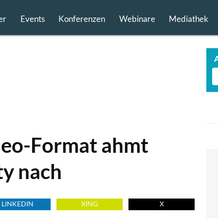
er
Events
Konferenzen
Webinare
Mediathek
deo-Format ahmt
ty nach
LINKEDIN
XING
X