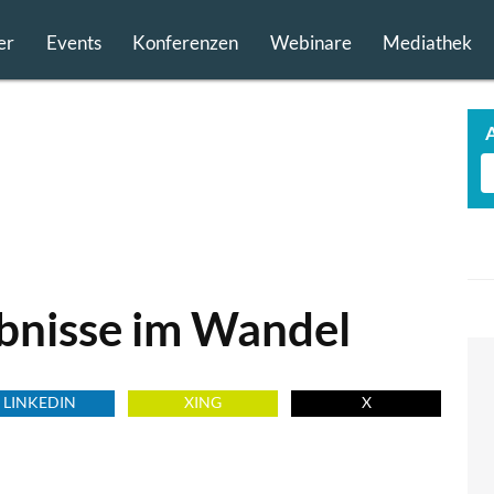
er
Events
Konferenzen
Webinare
Mediathek
bnisse im Wandel
LINKEDIN
XING
X