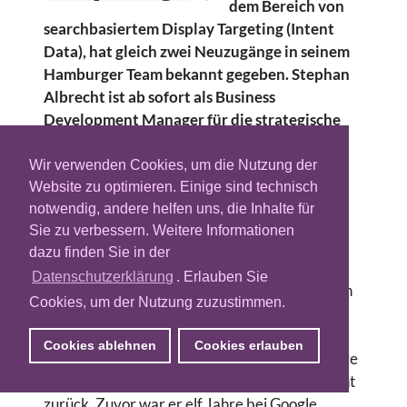
dem Bereich von
searchbasiertem Display Targeting (Intent
Data), hat gleich zwei Neuzugänge in seinem
Hamburger Team bekannt gegeben. Stephan
Albrecht ist ab sofort als Business
Development Manager für die strategische
Weiterentwicklung von Captify
verantwortlich. Zudem heuert Andreas
Wir verwenden Cookies, um die Nutzung der
Schubert heute als Sales Manager an. Beide
Website zu optimieren. Einige sind technisch
berichten direkt an Sven Bagemihl,
notwendig, andere helfen uns, die Inhalte für
Sie zu verbessern. Weitere Informationen
Geschäftsführer des Hamburger Büros von
dazu finden Sie in der
Captify.
Datenschutzerklärung
. Erlauben Sie
Mit der Erweiterung des Teams will Capify den
Cookies, um der Nutzung zuzustimmen.
deutschen Standort und die
Geschäftsbeziehungen weiter ausbauen und
Cookies ablehnen
Cookies erlauben
stärken. Stephan Albrecht blickt auf langjährige
Erfahrungen im Bereich Business Development
zurück. Zuvor war er elf Jahre bei Google