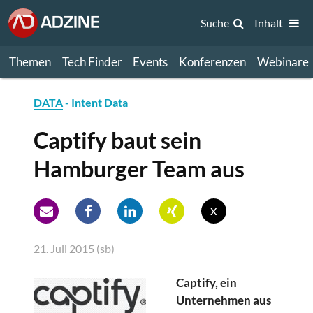
Suche
Inhalt
Themen
Tech Finder
Events
Konferenzen
Webinare
DATA
- Intent Data
Captify baut sein
Hamburger Team aus
x
21. Juli 2015 (sb)
Captify, ein
Unternehmen aus