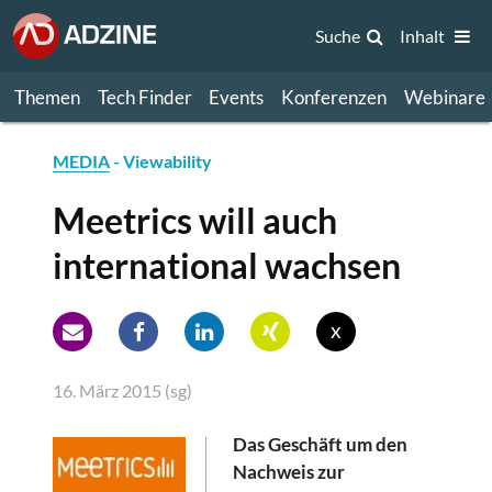
Suche
Inhalt
Themen
Tech Finder
Events
Konferenzen
Webinare
MEDIA
- Viewability
Meetrics will auch
international wachsen
x
16. März 2015 (sg)
Das Geschäft um den
Nachweis zur