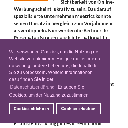
Sichtbarkeit von Online-
Werbung scheint lukrativ zu sein. Das darauf
spezialisierte Unternehmen Meetrics konnte
seinen Umsatz im Vergleich zum Vorjahr mehr
als verdoppeln. Nun werden die Berliner ihr
Personal aufstocken, auch international. In
den Offices in Berlin, London und Paris
werden in den kommenden Wochen sechs
Wir verwenden Cookies, um die Nutzung der
weitere Mitarbeiter ihre Plätze einnehmen.
Website zu optimieren. Einige sind technisch
notwendig, andere helfen uns, die Inhalte für
Für den Standort in Großbritannien konnte
Sie zu verbessern. Weitere Informationen
Steve Canfield gewonnen werden, der mit
dazu finden Sie in der
seinen Erfahrungen aus dem Sales Management
Datenschutzerklärung
. Erlauben Sie
der Financial Times London das Business
Cookies, um der Nutzung zuzustimmen.
Development-Team unterstützt.
Zwei neu geschaffene Positionen in den
Cookies ablehnen
Cookies erlauben
Bereichen Marketing, Public Relations und
Produktentwicklung gibt es in Berlin: Torill