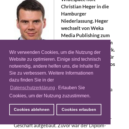
Christian Heger in die
Hamburger
Niederlassung. Heger
wechselt von Weka
Media Publishing zum
schwedischen Premium
Mobile Werbenetzwerk.
Wir verwenden Cookies, um die Nutzung der
Als Head of Partnership DACH wird Heger für
Website zu optimieren. Einige sind technisch
den Ausbau des Widespace-Kundenportfolios
notwendig, andere helfen uns, die Inhalte für
im deutschsprachigen Markt verantwortlich
Sie zu verbessern. Weitere Informationen
sein.
dazu finden Sie in der
Datenschutzerklärung
. Erlauben Sie
Christian Heger führte zuletzt bei Weka Media
Cookies, um der Nutzung zuzustimmen.
in München als Head of digital Sales den
Digitalbereich des Unternehmens. In dieser
Cookies ablehnen
Cookies erlauben
Funktion hat er sowohl die digitale
Direktvermarktung als auch das Cross-Media-
Geschäft aufgebaut. Zuvor war der Diplom-