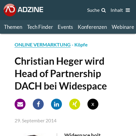
Suche
Inhalt
Themen
Tech Finder
Events
Konferenzen
Webinare
ONLINE VERMARKTUNG
- Köpfe
Christian Heger wird
Head of Partnership
DACH bei Widespace
x
29. September 2014
Widespace holt