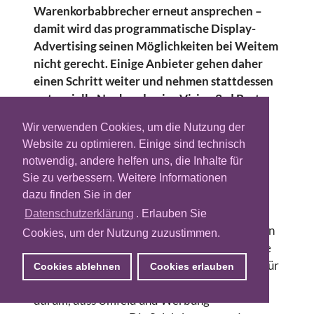
Warenkorbabbrecher erneut ansprechen –
damit wird das programmatische Display-
Advertising seinen Möglichkeiten bei Weitem
nicht gerecht. Einige Anbieter gehen daher
einen Schritt weiter und nehmen stattdessen
potenzielle Neukunden ins Visier. 3rd Party
Data spielen dafür ebenso eine Rolle wie
Wir verwenden Cookies, um die Nutzung der
CRM-Daten und die bisher völlig
Website zu optimieren. Einige sind technisch
unterschätzen 2nd Party Data.
notwendig, andere helfen uns, die Inhalte für
Die einen nennen es New Audience Targeting,
Sie zu verbessern. Weitere Informationen
die anderen Prospecting. Gemeint ist das
dazu finden Sie in der
Gleiche: nämlich die gezielte Ansprache von
Datenschutzerklärung
. Erlauben Sie
potenziellen Neukunden mit Display-Ads, die in
Cookies, um der Nutzung zuzustimmen.
vielen Fällen über Real-Time-Bidding-Systeme
ausgespielt werden. Eine gute Möglichkeit dafür
Cookies ablehnen
Cookies erlauben
ist das Contextual Targeting. Hier geht es
darum, dass Umfeld und Werbung