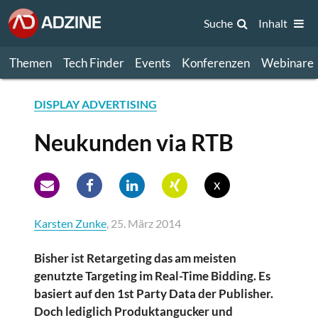
Suche
Inhalt
Themen
Tech Finder
Events
Konferenzen
Webinare
DISPLAY ADVERTISING
Neukunden via RTB
x
Karsten Zunke
, 25. März 2014
Bisher ist Retargeting das am meisten
genutzte Targeting im Real-Time Bidding. Es
basiert auf den 1st Party Data der Publisher.
Doch lediglich Produktangucker und