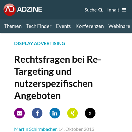
Suche
Inhalt
Themen
Tech Finder
Events
Konferenzen
Webinare
DISPLAY ADVERTISING
Rechtsfragen bei Re-
Targeting und
nutzerspezifischen
Angeboten
x
Martin Schirmbacher
, 14. Oktober 2013