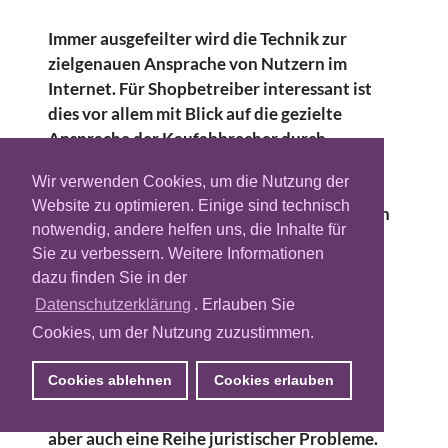
Immer ausgefeilter wird die Technik zur
zielgenauen Ansprache von Nutzern im
Internet. Für Shopbetreiber interessant ist
dies vor allem mit Blick auf die gezielte
Ansprache der Kaufabbrecher durch
Displaywerbung außerhalb des eigenen
Wir verwenden Cookies, um die Nutzung der
Webshops. Scheinbar verlorene Kunden
Website zu optimieren. Einige sind technisch
können reaktiviert und gezielt angesprochen
notwendig, andere helfen uns, die Inhalte für
werden. Persönliche Produktangebote auf
Sie zu verbessern. Weitere Informationen
den Werbebannern sind ohne Weiteres
dazu finden Sie in der
denkbar. Wer als Nutzer bei den
Datenschutzerklärung
. Erlauben Sie
Versandkosten abbricht, mag den nächsten
Cookies, um der Nutzung zuzustimmen.
Einkauf versandkostenfrei erhalten. Dem
erkannten Schnäppchenjäger werden im
Cookies ablehnen
Cookies erlauben
Banner kräftige Rabatte versprochen. Diese
Methoden können sehr effektiv sein, bergen
aber auch eine Reihe juristischer Probleme.