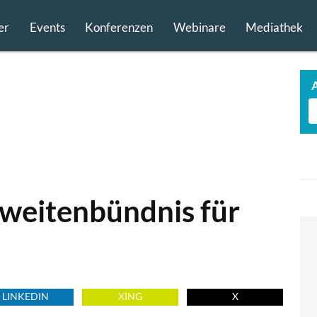
er
Events
Konferenzen
Webinare
Mediathek
hweitenbündnis für
LINKEDIN
XING
X